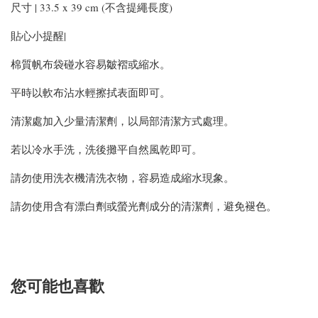
尺寸 | 33.5 x 39 cm (不含提繩長度)
貼心小提醒|
棉質帆布袋碰水容易皺褶或縮水。
平時以軟布沾水輕擦拭表面即可。
清潔處加入少量清潔劑，以局部清潔方式處理。
若以冷水手洗，洗後攤平自然風乾即可。
請勿使用洗衣機清洗衣物，容易造成縮水現象。
請勿使用含有漂白劑或螢光劑成分的清潔劑，避免褪色。
您可能也喜歡