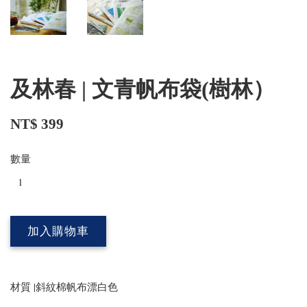
及林春 | 文青帆布袋(樹林）
NT$ 399
數量
加入購物車
材質 |斜紋棉帆布漂白色