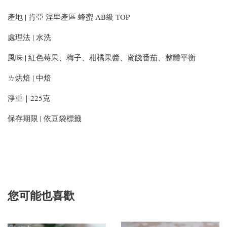
產地 | 肯亞 涅里產區 蜂蜜 AB級 TOP
處理法 | 水洗
風味 | 紅色莓果、梅子、柑橘果醬、蜜餞番茄、整體平衡
ㄌ烘焙 | 中焙
淨重｜225克
保存期限 | 依豆袋標籤
您可能也喜歡