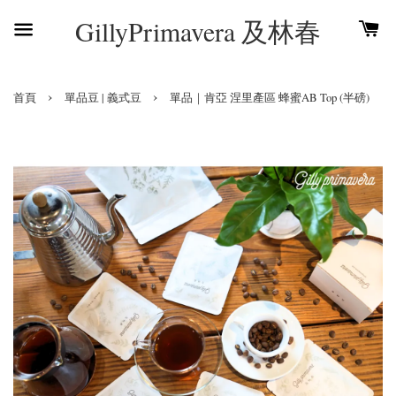
GillyPrimavera 及林春
›
›
首頁
單品豆 | 義式豆
單品｜肯亞 涅里產區 蜂蜜AB Top (半磅)