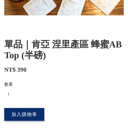
單品｜肯亞 涅里產區 蜂蜜AB
Top (半磅)
NT$ 390
數量
加入購物車