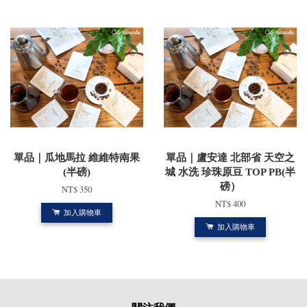
單品｜瓜地馬拉 維維特南果
單品｜盧安達 北部省 天空之
(半磅)
城 水洗 珍珠原豆 TOP PB(半
磅）
NT$ 350
NT$ 400
加入購物車
加入購物車