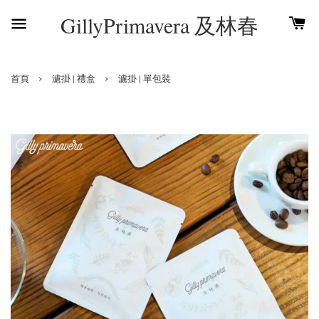
GillyPrimavera 及林春
›
›
首頁
濾掛 | 禮盒
濾掛 | 單包裝