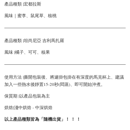
產品種類 |宏都拉斯
風味｜蜜李、鼠尾草、核桃
產品種類 |坦尚尼亞 吉利馬扎羅
風味 |橘子、可可、核果
使用方法 |撕開包裝後、將濾掛包掛在有深度的馬克杯上、建議
加入一些熱水後靜置15-20秒(悶蒸)、即可開始沖煮。
保質期 |以產品包裝為主
烘焙|淺中烘焙 - 中深烘焙
以上產品種類皆為「隨機出貨」！ ！ ！