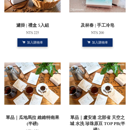
濾掛 | 禮盒 5入組
及林春 | 手工冷皂
NT$ 225
NT$ 200
加入購物車
加入購物車
單品｜瓜地馬拉 維維特南果
單品｜盧安達 北部省 天空之
(半磅)
城 水洗 珍珠原豆 TOP PB(半
磅）