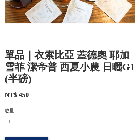
單品｜衣索比亞 蓋德奧 耶加
雪菲 潔帝普 西夏小農 日曬G1
(半磅)
NT$ 450
數量