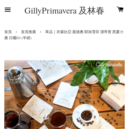
GillyPrimavera 及林春
›
›
首頁
首頁推薦
單品｜衣索比亞 蓋德奧 耶加雪菲 潔帝普 西夏小
農 日曬G1 (半磅)