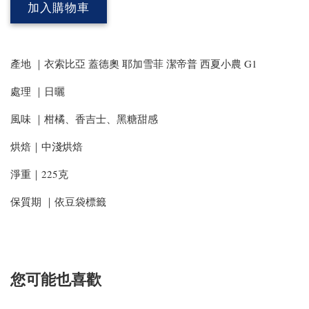
加入購物車
產地 ｜衣索比亞 蓋德奧 耶加雪菲 潔帝普 西夏小農 G1
處理 ｜日曬
風味 ｜柑橘、香吉士、黑糖甜感
烘焙｜中淺烘焙
淨重｜225克
保質期 ｜依豆袋標籤
您可能也喜歡