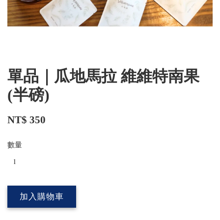
單品｜瓜地馬拉 維維特南果
(半磅)
NT$ 350
數量
加入購物車