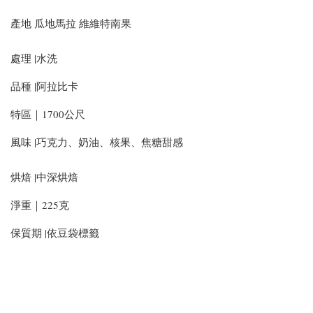
產地 瓜地馬拉 維維特南果
處理 |水洗
品種 |阿拉比卡
特區｜1700公尺
風味 |巧克力、奶油、核果、焦糖甜感
烘焙 |中深烘焙
淨重｜225克
保質期 |依豆袋標籤