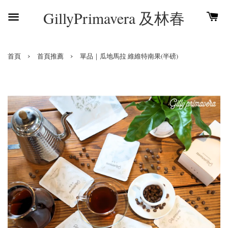
GillyPrimavera 及林春
›
›
首頁
首頁推薦
單品｜瓜地馬拉 維維特南果(半磅)