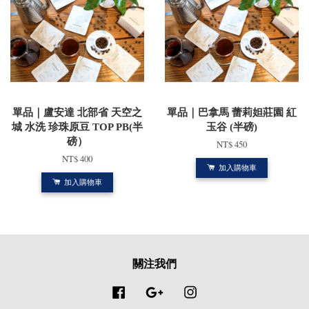
單品｜盧安達 北部省 天空之
單品｜巴拿馬 蕾莉妲莊園 紅
城 水洗 珍珠原豆 TOP PB(半
玉谷 (半磅)
磅）
NT$ 450
NT$ 400
加入購物車
加入購物車
關注我們
Facebook
Google
Instagram