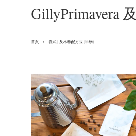
GillyPrimaver
›
首頁
義式 | 及林春配方豆 (半磅)