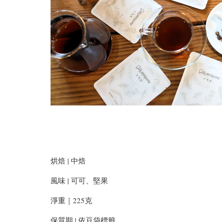
烘焙 | 中焙
風味 | 可可、堅果
淨重｜225克
保質期 | 依豆袋標籤