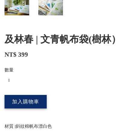
及林春 | 文青帆布袋(樹林）
NT$ 399
數量
加入購物車
材質 |斜紋棉帆布漂白色