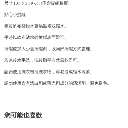
尺寸 | 33.5 x 39 cm (不含提繩長度)
貼心小提醒|
棉質帆布袋碰水容易皺褶或縮水。
平時以軟布沾水輕擦拭表面即可。
清潔處加入少量清潔劑，以局部清潔方式處理。
若以冷水手洗，洗後攤平自然風乾即可。
請勿使用洗衣機清洗衣物，容易造成縮水現象。
請勿使用含有漂白劑或螢光劑成分的清潔劑，避免褪色。
您可能也喜歡