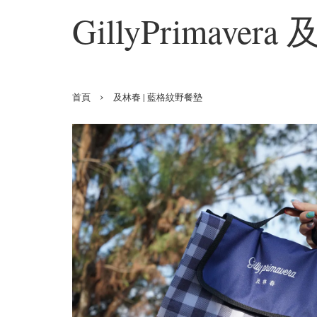
GillyPrimaver
›
首頁
及林春 | 藍格紋野餐墊