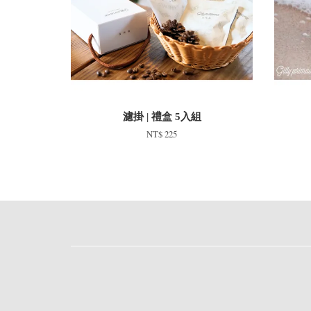
濾掛 | 禮盒 5入組
NT$ 225