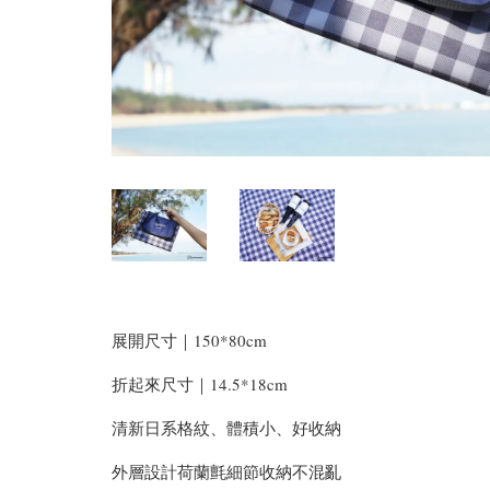
展開尺寸｜150*80cm
折起來尺寸｜14.5*18cm
清新日系格紋、體積小、好收納
外層設計荷蘭氈細節收納不混亂