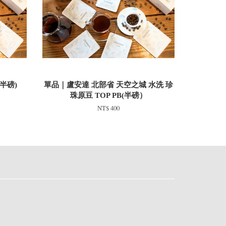
半磅)
單品｜盧安達 北部省 天空之城 水洗 珍
珠原豆 TOP PB(半磅）
NT$ 400